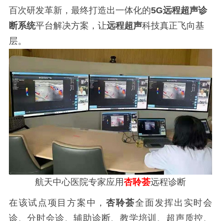
百次研发革新，最终打造出一体化的
5G
远程超声
诊
断系统
平台解决方案
，让
远程超声
科技真正飞向基
层。
航天中心医院专家应用
杏聆荟
远程诊断
在该试点项目方案中，
杏聆荟
全面发挥出
实时会
诊、分时会诊、辅助诊断、教学培训、超声质控、