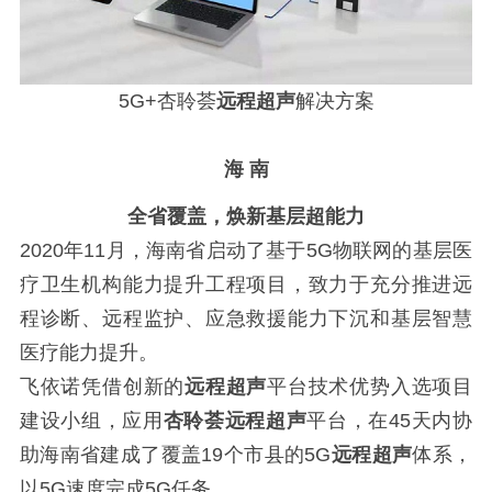
5G+杏聆荟
远程超声
解决方案
海
南
全省覆盖，焕新基层超能力
2020年11月，海南省启动了
基于
5G物联网的基层医
疗卫生机构能力提升工程项目
，致力于充分推进远
程诊断、远程监护、应急救援能力下沉和基层智慧
医疗能力提升。
飞依诺凭借创新的
远程超声
平台技术优势入选项目
建设小组，
应用
杏聆荟远程超声
平台，在
45天内协
助海南省建成了覆盖19个市县的5G
远程超声
体系，
以5G速度完成5G任务。