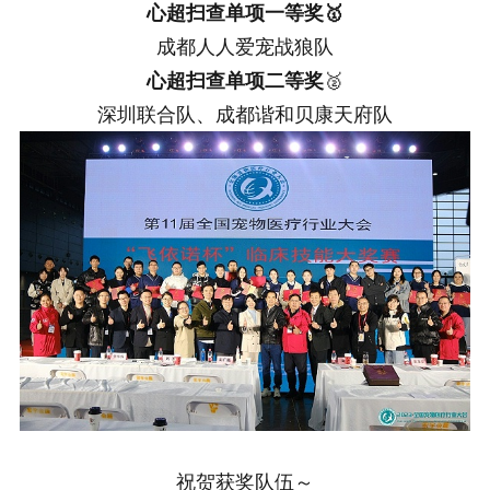
心超扫查单项一等奖🥇
成都人人爱宠战狼队
心超扫查单项二等奖
🥈
深圳联合队、成都谐和贝康天府队
祝贺获奖队伍～