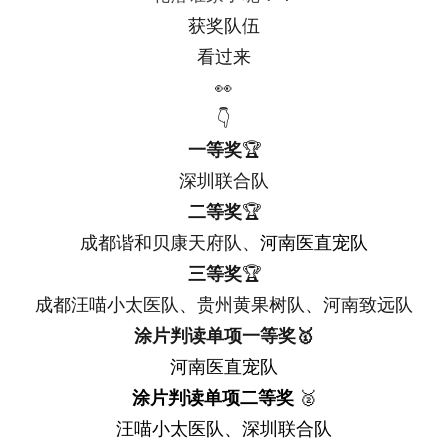
获奖队伍
看过来
👀
👇
一等奖
🏆
深圳联合队
二等奖
🏆
成都谐和贝康天府队、
河南医直宠队
三等奖
🏆
成都汪喵小太医队、贵州黄果树队、河南致远队
涂片判读单项一等奖🥇
河南医直宠队
涂片判读单项二等奖
🥈
汪喵小太医队、深圳联合队