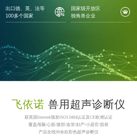
出口德、英、法等
国家级开放区
100多个国家
独角兽企业
飞依诺
兽用超声诊断仪
获英国Intertek颁发ISO13484认证及CE欧洲认证
覆盖颅脑/心脏/腹部/血管/妇产/小器官/肌骨
产品全线90余款彩色超声诊断仪